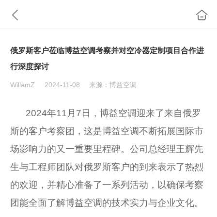
俄罗斯客户莅临博益空调考察并对空冷器定制项目合作进
行深度探讨
WillamZ
2024-11-08
来源：博益空调
2024
年11月7日，博益空调迎来了来自俄罗
斯的客户考察
团，这是博益空调
不断拓展国
际市
场影响力的又一
重要里程碑。公司总经理王辉先
生与工程
师团队对俄罗斯客户的到来表示了热烈
的欢迎
，并精心准备
了一系列活动，以确保考察
团能全面了解博益空调的技术实力与企业文化。