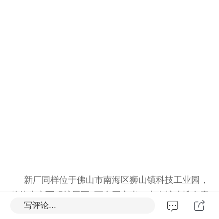
新厂同样位于佛山市南海区狮山镇科技工业园，
整体生产面积扩展至3万多平方米。本次扩建旨在应
写评论...
对持续增长的订单需求，进一步提升制造能力与交